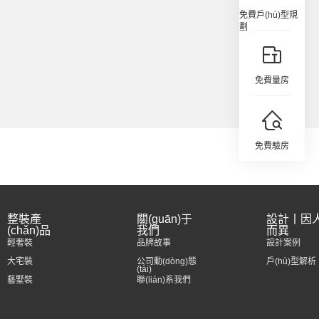
免費戶(hù)型規
劃
免費量房
免費驗房
整裝產
關(guān)于
設計丨因
(chǎn)品
我們
而異
輕奢裝
品牌故事
設計案例
大宅裝
公司動(dòng)態
戶(hù)型解析
(tài)
藝墅裝
聯(lián)系我們