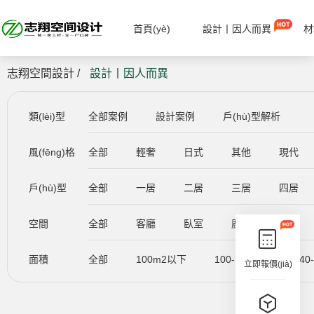
首頁(yè)
設計丨因人而異
材
志翔空間設計 /
設計丨因人而異
類(lèi)型
全部案例
設計案例
戶(hù)型解析
風(fēng)格
全部
輕奢
日式
其他
現代
戶(hù)型
全部
一居
二居
三居
四居
空間
全部
客廳
臥室
廚房
餐廳
面積
全部
100m2以下
100-140m2
140
立即報價(jià)