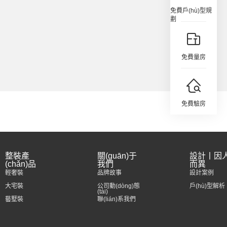
免費戶(hù)型規
劃
免費量房
免費驗房
整裝產
關(guān)于
設計丨因
(chǎn)品
我們
而異
輕奢裝
品牌故事
設計案例
大宅裝
公司動(dòng)態
戶(hù)型解析
(tài)
藝墅裝
聯(lián)系我們