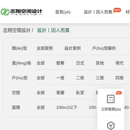
首頁(yè)
設計丨因人而異
材
志翔空間設計 /
設計丨因人而異
類(lèi)型
全部案例
設計案例
戶(hù)型解析
風(fēng)格
全部
輕奢
日式
其他
現代
戶(hù)型
全部
一居
二居
三居
四居
空間
全部
客廳
臥室
廚房
餐廳
面積
全部
100m2以下
100-140m2
140
立即報價(jià)