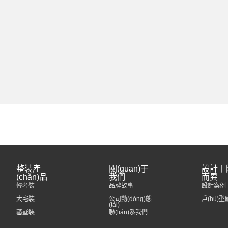
整裝產
關(guān)于
設計丨
(chǎn)品
我們
而異
輕奢裝
品牌故事
設計案例
大宅裝
公司動(dòng)態
戶(hù)
(tài)
藝墅裝
聯(lián)系我們