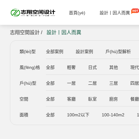
首頁(yè)
設計丨因人而異
志翔空間設計 /
設計丨因人而異
類(lèi)型
全部案例
設計案例
戶(hù)型解析
風(fēng)格
全部
輕奢
日式
其他
現
戶(hù)型
全部
一居
二居
三居
四
空間
全部
客廳
臥室
廚房
餐
面積
全部
100m2以下
100-140m2