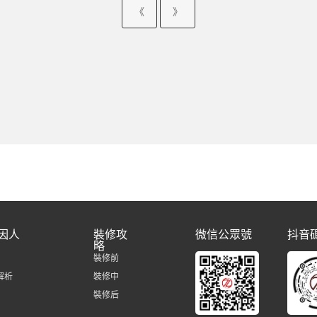
《
》
因人
裝修攻
微信公眾號
抖音
略
裝修前
型解析
裝修中
裝修后