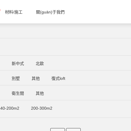
材料/施工
關(guān)于我們
代
新中式
北歐
居
別墅
其他
復式loft
廳
衛生間
其他
140-200m2
200-300m2