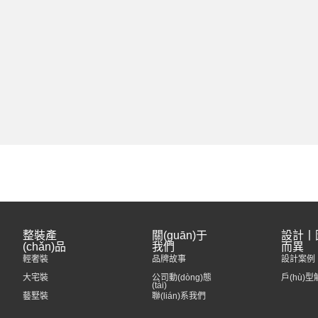
整裝產
關(guān)于
設計丨
(chǎn)品
我們
而異
輕奢裝
品牌故事
設計案例
大宅裝
公司動(dòng)態
戶(hù)
(tài)
藝墅裝
聯(lián)系我們