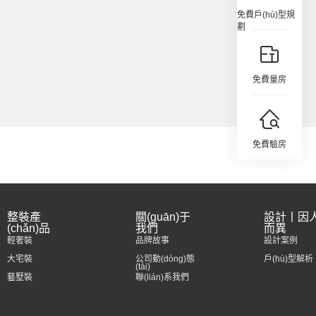
免費戶(hù)型規
劃
免費量房
免費驗房
整裝產
關(guān)于
設計丨因
(chǎn)品
我們
而異
輕奢裝
品牌故事
設計案例
大宅裝
公司動(dòng)態
戶(hù)型解析
(tài)
藝墅裝
聯(lián)系我們