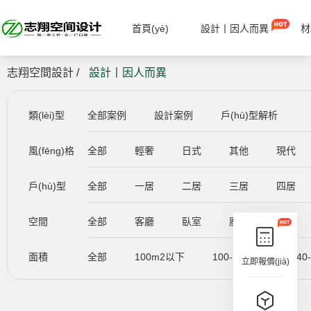
首頁(yè)
設計丨因人而異
材
志翔空間設計 /
設計丨因人而異
類(lèi)型
全部案例
設計案例
戶(hù)型解析
風(fēng)格
全部
輕奢
日式
其他
現代
戶(hù)型
全部
一居
二居
三居
四居
空間
全部
客廳
臥室
廚房
餐廳
面積
全部
100m2以下
100-140m2
140
立即報價(jià)